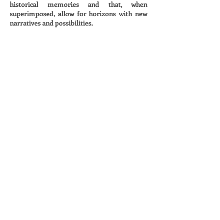
historical memories and that, when
superimposed, allow for horizons with new
narratives and possibilities.
Horizons
2008–2010
Photographic print (70 x 100 cm each).
As as imagens da Séroe Horizontes criam
fusões entre os limites que distinguem céu e
mar. Cada trabalho é formado pela
sobreposição de diferentes horizontes em
distintas praias que ligam o litoral sul e norte
da região de São Paulo e que carregam em
sua nomenclatura os traços da memória e
colonização com diferentes referências
como o Tupi Guaraní, personagens
históricos e santos católicos : praias como
Paúba, Maranduba, Itacaré, Santiago ou
Martim de Sá trazem simbologias e
memórias mitologicas e históricas.