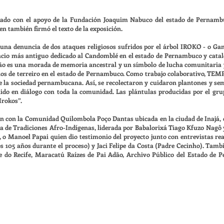
o con el apoyo de la Fundación Joaquim Nabuco del estado de Pernambuco
en también firmó el texto de la exposición.
una denuncia de dos ataques religiosos sufridos por el árbol IROKO - o Gam
acio más antiguo dedicado al Candomblé en el estado de Pernambuco y cat
i Adão es una morada de memoria ancestral y un símbolo de lucha comunitari
ueblos de terreiro en el estado de Pernambuco. Como trabajo colaborativo, 
e la sociedad pernambucana. Así, se recolectaron y cuidaron plantones y se
ruido en diálogo con toda la comunidad. Las plántulas producidas por el gr
Irokos”.
ón con la Comunidad Quilombola Poço Dantas ubicada en la ciudad de Inajá, e
 de Tradiciones Afro-Indígenas, liderada por Babalorixá Tiago Kfuzo Nagô y
o Manoel Papai quien dio testimonio del proyecto junto con entrevistas rea
os 105 años durante el proceso) y Jaci Felipe da Costa (Padre Cecinho). Tamb
te do Recife, Maracatú Raízes de Pai Adão, Archivo Público del Estado de P