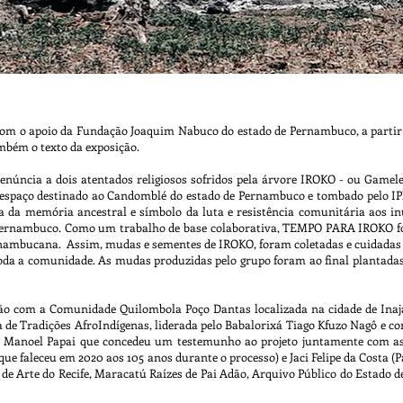
m o apoio da Fundação Joaquim Nabuco do estado de Pernambuco, a partir d
ambém o texto da exposição.
úncia a dois atentados religiosos sofridos pela árvore IROKO - ou Gamele
 espaço destinado ao Candomblé do estado de Pernambuco e tombado pelo 
da da memória ancestral e símbolo da luta e resistência comunitária aos 
e Pernambuco. Como um trabalho de base colaborativa, TEMPO PARA IROKO fo
nambucana. Assim, mudas e sementes de IROKO, foram coletadas e cuidadas d
oda a comunidade. As mudas produzidas pelo grupo foram ao final plantada
ão com a Comunidade Quilombola Poço Dantas localizada na cidade de Inajá
de Tradições AfroIndígenas, liderada pelo Babalorixá Tiago Kfuzo Nagô e com
 Manoel Papai que concedeu um testemunho ao projeto juntamente com as e
(que faleceu em 2020 aos 105 anos durante o processo) e Jaci Felipe da Costa (
a de Arte do Recife, Maracatú Raízes de Pai Adão, Arquivo Público do Estado