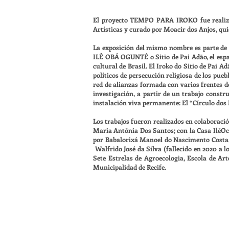
El proyecto TEMPO PARA IROKO fue realizad
Artísticas y curado por Moacir dos Anjos, qui
La exposición del mismo nombre es parte de 
ILÊ OBÁ OGUNTÉ o Sitio de Pai Adão, el esp
cultural de Brasil. El Iroko do Sitio de Pa
políticos de persecución religiosa de los p
red de alianzas formada con varios frentes d
investigación, a partir de un trabajo const
instalación viva permanente: El “Círculo dos 
Los trabajos fueron realizados en colaboraci
Maria Antônia Dos Santos; con la Casa IlêOca
por Babalorixá Manoel do Nascimento Costa, 
Walfrido José da Silva (fallecido en 2020 a l
Sete Estrelas de Agroecologia, Escola de Ar
Municipalidad de Recife.