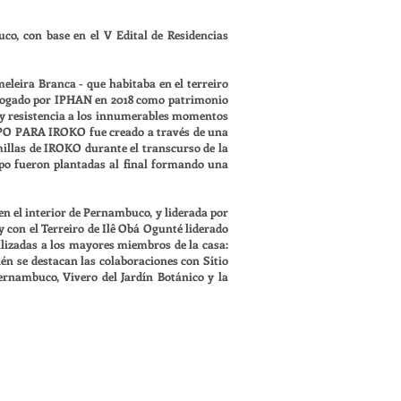
, con base en el V Edital de Residencias
eleira Branca - que habitaba en el terreiro
alogado por IPHAN en 2018 como patrimonio
a y resistencia a los innumerables momentos
TEMPO PARA IROKO fue creado a través de una
millas de IROKO durante el transcurso de la
upo fueron plantadas al final formando una
n el interior de Pernambuco, y liderada por
 con el Terreiro de Ilê Obá Ogunté liderado
lizadas a los mayores miembros de la casa:
ién se destacan las colaboraciones con Sítio
ernambuco, Vivero del Jardín Botánico y la