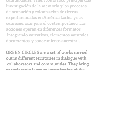
investigación de la memoria y los procesos
de ocupación y colonización de tierras
experimentadas en América Latina y sus
consecuencias para el contemporáneo. Las
acciones operan en diferentes formatos
integrando narrativas, elementos naturales,
documentos y conocimiento ancestral.
GREEN CIRCLES are a set of works carried
out in different territories in dialogue with
collaborators and communities. They bring
as their main focus an investigation of the
memory and processes of occupation and
colonization of land experienced in Latin
America and its consequences for the
contemporary. The actions operate in
different languages ​​and integrating
narratives, documents, natural elements and
ancestral knowledge.